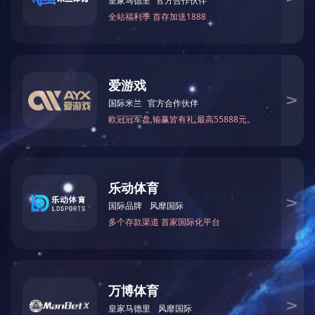
煤炭
司，一矿全体人
本次演练以“
为：接到济源市
灾路线安全有序
大而失效，水位
的处置能力，一
集团公司调
齐文胜立即下令
体成员迅速集结
电 话：0391-6701389
泵、排水管路、
传 真：0391-6701331
演练现场，
邮 编：459001
疏导塌陷区积水
邮 箱：jymybgs@163.com
线，实施交通管
销售电话：0391-6701315
受伤情况；评估
地 址：河南省济源市克井镇
积水水位降至安