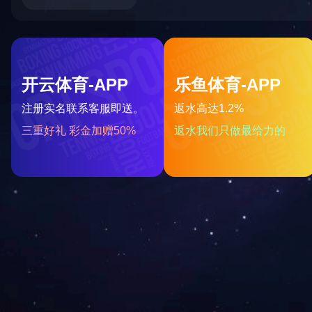
煤炭
杨
们通过
取的光
们专注
随
烈欢迎
结合社
杨
和九州
电 话：0391-6701389
化建设
传 真：0391-6701331
济
邮 编：459001
共同传
邮 箱：jymybgs@163.com
集
销售电话：0391-6701315
动。
地 址：河南省济源市克井镇