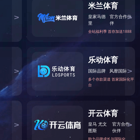
前所在的位置：
九州平台-九州（中国）一站式服务平台
>
九
州平台
题活动考察团到公司交流学习
导及党员教师50余人莅临集团公司，围绕“学
局局长、关工委常务副主任杜战儒受邀参加。公