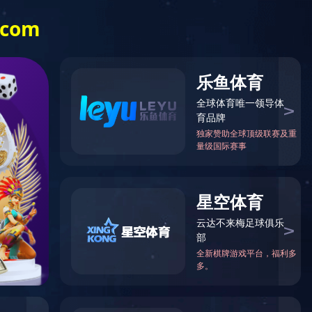
人才招聘
九州平台
资质荣誉
联系我们