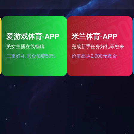
建东一行先后参观了济煤文化广场、企业博物馆、图书馆
丰富的历史图片、珍贵的实物展品和生动的创业故事，深
辉历程。企业在技术革新、管理提升和高质量发展方面所
聆听、驻足细看、积极互动，对济煤精神的内涵有了更深
后，在济煤大学教室，作为济源四中的优秀校友，齐百红
。他详细介绍了济煤能源的发展足迹与九州平台精髓，特
会需求，齐百红就学校教育在人才培养、品德塑造等方面
建东书记在发言中指出，齐百红董事长是济源四中培养出
平台焕发出蓬勃生机。此行旨在深入学习济煤人艰苦奋斗
，激励广大师生传承优良作风，为培养担当民族复兴大任
源四中八十载桃李芬芳，济煤能源七十余年砥砺奋进。双
承学习济煤精神，深刻践行以德育人的职责使命。此次交
团公司党委副书记、常务副总经理张社文、副总经理魏燕