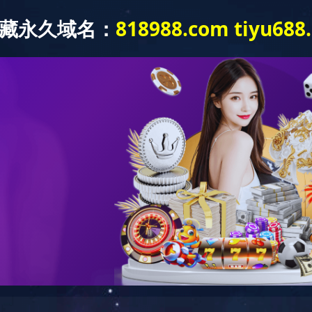
九州平台-九州
公司简介
产品展示
九州平台
（中国）一站
式服务平台